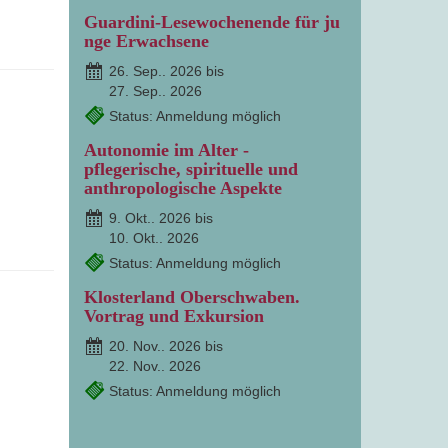
Guardini-Lesewochenende für ju
nge Erwachsene
26. Sep.. 2026 bis
27. Sep.. 2026
Status: Anmeldung möglich
Autonomie im Alter -
pflegerische, spirituelle und
anthropologische Aspekte
9. Okt.. 2026 bis
10. Okt.. 2026
Status: Anmeldung möglich
Klosterland Oberschwaben.
Vortrag und Exkursion
20. Nov.. 2026 bis
22. Nov.. 2026
Status: Anmeldung möglich