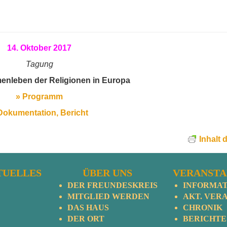
14. Oktober 2017
Tagung
nleben der Religionen in Europa
» Programm
Dokumentation, Bericht
Inhalt 
TUELLES
ÜBER UNS
VERANST
DER FREUNDESKREIS
INFORMA
MITGLIED WERDEN
AKT. VERA
DAS HAUS
CHRONIK
DER ORT
BERICHTE