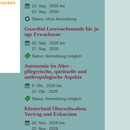
drucken
13. Sep.. 2026 bis
13. Sep.. 2026
Status: ohne Anmeldung
Guardini-Lesewochenende für ju
nge Erwachsene
26. Sep.. 2026 bis
27. Sep.. 2026
Status: Anmeldung möglich
Autonomie im Alter -
pflegerische, spirituelle und
anthropologische Aspekte
9. Okt.. 2026 bis
10. Okt.. 2026
Status: Anmeldung möglich
Klosterland Oberschwaben.
Vortrag und Exkursion
20. Nov.. 2026 bis
22. Nov.. 2026