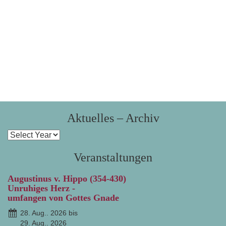
Aktuelles – Archiv
Veranstaltungen
Augustinus v. Hippo (354-430)
Unruhiges Herz -
umfangen von Gottes Gnade
28. Aug.. 2026 bis
29. Aug.. 2026