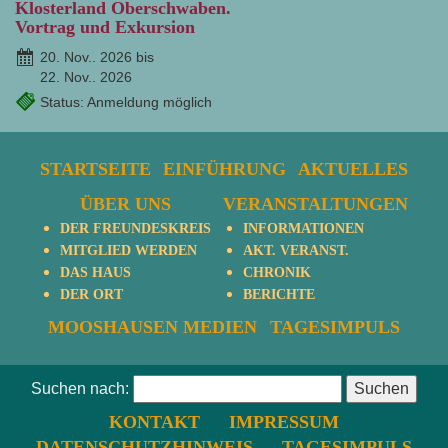
Klosterland Oberschwaben.
Vortrag und Exkursion
20. Nov.. 2026 bis
22. Nov.. 2026
Status: Anmeldung möglich
STARTSEITE
EINFÜHRUNG
AKTUELLES
ÜBER UNS
VERANSTALTUNGEN
DER FREUNDESKREIS
INFORMATIONEN
MITGLIED WERDEN
AKT. VERANST.
DAS HAUS
CHRONIK
DER ORT
BERICHTE
MOOSHAUSEN MEDIEN
TAGESIMPULS
Suchen nach:
KONTAKT
IMPRESSUM
DATENSCHUTZHINWEIS
TAGESIMPULS