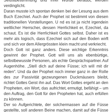
Selbstbestimmung und ihrer Würde beraubt, werden
verdinglicht.
Daran musste ich spontan denken bei der Lesung aus dem
Buch Ezechiel. Auch der Prophet ist bestimmt von diesen
traditionellen Vorstellungen. U nd es ist ja nicht irgendein
weltlicher Herrscher, dessen Herrlichkeit er, Ezechiel, da
schaut. Es ist die Herrlichkeit Gottes selbst. Daher ist es
mehr als logisch, dass Ezechiel sich auf den Boden wirft
und sich vor dem Allergrössten klein macht und verkriecht.
Doch Gott ist ganz anders. Diese wichtige Erkenntnis
gewinnt der Prophet. Gott will uns als ebenbürtige,
selbstbewusste Personen, als echte Gesprächspartner. Auf
Augenhöhe. „Stell dich auf deine Füsse; ich will mit dir
reden“. Und da der Prophet noch immer ganz in der Rolle
des zur Passivität gezwungenen Duckmäusers bleibt,
richtet Gottes Geist ihn auf. Das Wort Gottes ergeht an den
Propheten, ein Wort, das aufrichtet, ermutigt, befähigt – um
den Auftrag, den Gott für den Propheten hat, auch erfüllen
zu können.
Der so Aufgerichtete, der solchermassen auf die Füsse
gestellte, soll anderen Beine machen, damit auf die Füsse