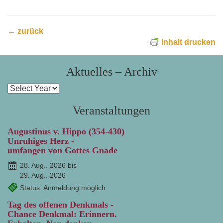
← zurück
Inhalt drucken
Aktuelles – Archiv
Veranstaltungen
Augustinus v. Hippo (354-430)
Unruhiges Herz -
umfangen von Gottes Gnade
28. Aug.. 2026 bis
29. Aug.. 2026
Status: Anmeldung möglich
Tag des offenen Denkmals -
Chance Denkmal: Erinnern.