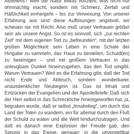
Abtretens? Weil die Natur etwas vollzieht, was nicht nur
ohnmächtig macht, sondern mit Schmerz, Zerfall und
Häßlichkeit einhergeht – bis zur Verwesung. Von unserer
Erfahrung aus sind diese Auflösungen angstvoll, wir
scheuen sie mit Recht. Also muß unser Vertrauen größer
sein als unsere Angst. So ist es sinnvoll, sich „zur rechten
Zeit“ mit dem eigenen Tod zu „befreunden“, mit der letzten
großen Möglichkeit: sein Leben in eine Schale der
Hingabe zu sammeln, das Haus zu bestellen, Schuld(en)
zu bereinigen – und mit großem Vertrauen in das
unleugbare Dunkel hineinzugehen, das den Tod umgibt.
Warum Vertrauen? Weil es die Erfahrung gibt, daß der Tod
nicht Ende und Abbruch, sondern wunderbarer,
unausdenklicher Neubeginn ist. Das ist Inhalt und
Entzücken der Evangelien und der Apostelbriefe: Daß sich
der Herr selbst in das Schreckliche hineingeworfen hat, ja,
begraben wurde, daß er selbst „hinabstieg“, um durch das
Land der Toten zu wandern, ein für allemal durch den Fluß
der Schuld zu waten und die Welt hindurchzutragen. Und
daß es danach eine Explosion der Freude gab, den
Sprung in das Ewige, genauer: in die unvorstellbar