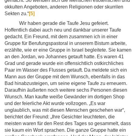
gemacht. So wenden sich die Menschen esoterischen und
okkulten Angeboten, anderen Religionen oder skurrilen
Sekten zu.“
[5]
Wir haben gerade die Taufe Jesu gefeiert.
Hoffentlich dabei auch neu und dankbar unserer Taufe
gedacht. Ein Freund, mit dem zusammen ich in einer
Gruppe für Berufungspastoral in unserem Bistum arbeite,
erzählte, wie er eine Gruppe in Israel begleitete. Sie kamen
an den Jordan, wo Johannes getauft hatte. Es waren 41
Grad und gerade wurde ein offensichtlich ostkirchliches
Paar im Wasser des Flusses getauft. Da meldete sich ein
Mann aus der Gruppe mit dem Wunsch, ebenfalls in das
Bad hinabzusteigen, um seine eigene Taufe zu erneuern.
Daraufhin äußerten noch weitere sechs Personen diesen
Wunsch. Man kaufte weiße Gewänder im dortigen Shop
und der feierliche Akt wurde vollzogen. „Es war
unglaublich, was mit diesen Menschen geschehen war“,
berichtet der Freund: „Ihre Gesichter leuchteten, die
meisten waren für den Rest des Tages so gesammelt, dass
sie kaum ein Wort sprachen. Die ganze Gruppe hatte ein