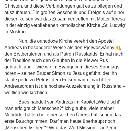
Christen, und diese Verbindungen galt es zu pflegen und
auszubauen. Ein großes Geschenk und Ereignis auf einer
dieser Reisen war das Zusammentreffen mit Mutter Teresa
in der einzig verbliebenen katholischen Kirche „St. Ludwig“
in Moskau.
Nun, die orthodoxe Kirche verehrt den Apostel
Andreas in besonderer Weise als den Pjerwoswánny
[4]
,
den Erstberufenen und als Patron Russlands. Er hat nach
der Tradition auch den Glauben in die Kiewer Rus
gebracht und – wie wir im Evangelium dieses Sonntags
hören – seinen Bruder Simon zu Jesus geführt, der ihn
stante pede zu Petrus, dem Felsenmann, macht. Der
Andreasorden ist die höchste Auszeichnung in Russland –
weltlich wie kirchlich.
Bues handelt von Andreas im Kapitel „Wie ‚fischt‘
man erfolgreich Menschen?“ Ich glaube, viele meiner
Mitbrüder hätten bei einer solchen Überschrift schon das
erste Bauchgrimmen. Darf man heute überhaupt noch
„Menschen fischen“? Wird das Wort Mission – außer in