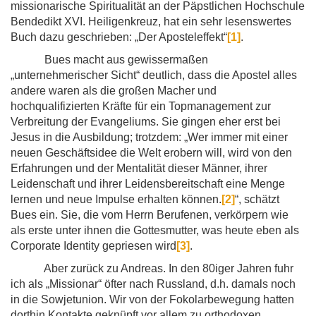
missionarische Spiritualität an der Päpstlichen Hochschule
Bendedikt XVI. Heiligenkreuz, hat ein sehr lesenswertes
Buch dazu geschrieben: „Der Aposteleffekt“
[1]
.
Bues macht aus gewissermaßen
„unternehmerischer Sicht“ deutlich, dass die Apostel alles
andere waren als die großen Macher und
hochqualifizierten Kräfte für ein Topmanagement zur
Verbreitung der Evangeliums. Sie gingen eher erst bei
Jesus in die Ausbildung; trotzdem: „Wer immer mit einer
neuen Geschäftsidee die Welt erobern will, wird von den
Erfahrungen und der Mentalität dieser Männer, ihrer
Leidenschaft und ihrer Leidensbereitschaft eine Menge
lernen und neue Impulse erhalten können.
[2]
“, schätzt
Bues ein. Sie, die vom Herrn Berufenen, verkörpern wie
als erste unter ihnen die Gottesmutter, was heute eben als
Corporate Identity gepriesen wird
[3]
.
Aber zurück zu Andreas. In den 80iger Jahren fuhr
ich als „Missionar“ öfter nach Russland, d.h. damals noch
in die Sowjetunion. Wir von der Fokolarbewegung hatten
dorthin Kontakte geknüpft vor allem zu orthodoxen