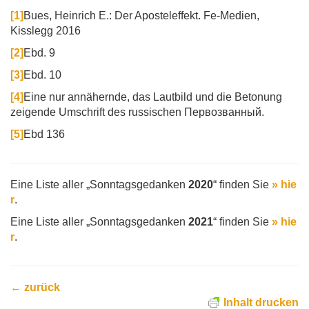
[1]
Bues, Heinrich E.: Der Aposteleffekt. Fe-Medien,
Kisslegg 2016
[2]
Ebd. 9
[3]
Ebd. 10
[4]
Eine nur annähernde, das Lautbild und die Betonung
zeigende Umschrift des russischen Первозванный.
[5]
Ebd 136
Eine Liste aller „Sonntagsgedanken
2020
“ finden Sie
» hie
r
.
Eine Liste aller „Sonntagsgedanken
2021
“ finden Sie
» hie
r
.
← zurück
Inhalt drucken