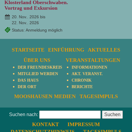
Klosterland Oberschwaben.
Vortrag und Exkursion
20. Nov.. 2026 bis
22. Nov.. 2026
Status: Anmeldung möglich
STARTSEITE
EINFÜHRUNG
AKTUELLES
ÜBER UNS
VERANSTALTUNGEN
DER FREUNDESKREIS
INFORMATIONEN
MITGLIED WERDEN
AKT. VERANST.
DAS HAUS
CHRONIK
DER ORT
BERICHTE
MOOSHAUSEN MEDIEN
TAGESIMPULS
Suchen nach:
KONTAKT
IMPRESSUM
DATENSCHUTZHINWEIS
TAGESIMPULS