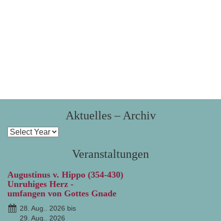
Aktuelles – Archiv
Veranstaltungen
Augustinus v. Hippo (354-430)
Unruhiges Herz -
umfangen von Gottes Gnade
28. Aug.. 2026 bis
29. Aug.. 2026