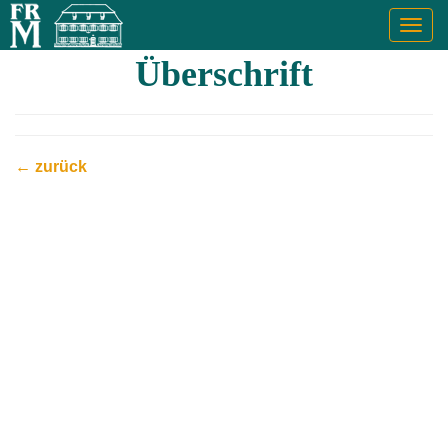
Togg
navig
Überschrift
← zurück