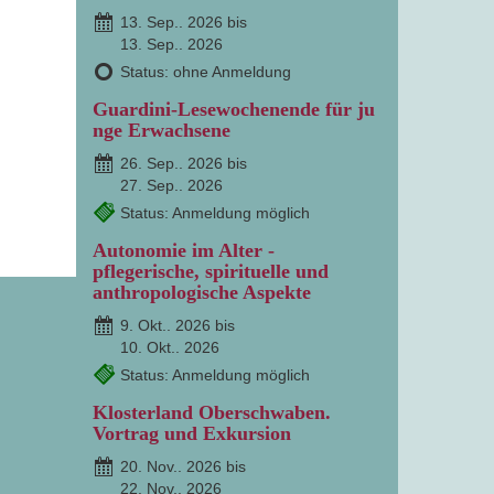
13. Sep.. 2026 bis
13. Sep.. 2026
Status: ohne Anmeldung
Guardini-Lesewochenende für ju
nge Erwachsene
26. Sep.. 2026 bis
27. Sep.. 2026
Status: Anmeldung möglich
Autonomie im Alter -
pflegerische, spirituelle und
anthropologische Aspekte
9. Okt.. 2026 bis
10. Okt.. 2026
Status: Anmeldung möglich
Klosterland Oberschwaben.
Vortrag und Exkursion
20. Nov.. 2026 bis
22. Nov.. 2026