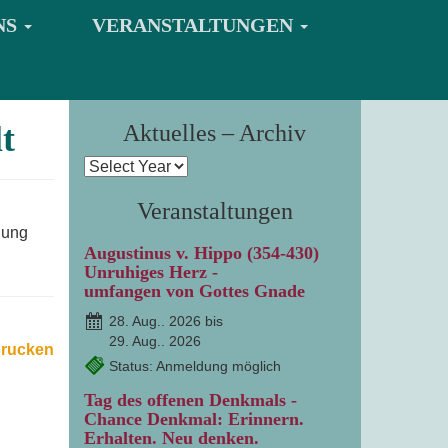
NS
VERANSTALTUNGEN
t
Aktuelles – Archiv
Veranstaltungen
gung
Augustinus v. Hippo (354-430)
Unruhiges Herz -
umfangen von Gottes Gnade
28. Aug.. 2026 bis
29. Aug.. 2026
drucken
Status: Anmeldung möglich
Tag des offenen Denkmals -
Chance Denkmal: Erinnern.
Erhalten. Neu denken.