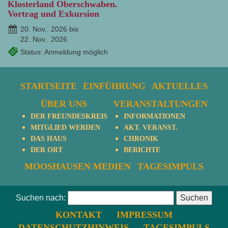
Klosterland Oberschwaben.
Vortrag und Exkursion
20. Nov.. 2026 bis
22. Nov.. 2026
Status: Anmeldung möglich
STARTSEITE
EINFÜHRUNG
AKTUELLES
ÜBER UNS
VERANSTALTUNGEN
DER FREUNDESKREIS
INFORMATIONEN
MITGLIED WERDEN
AKT. VERANST.
DAS HAUS
CHRONIK
DER ORT
BERICHTE
MOOSHAUSEN MEDIEN
TAGESIMPULS
Suchen nach:
KONTAKT
IMPRESSUM
DATENSCHUTZHINWEIS
TAGESIMPULS