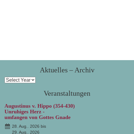
Aktuelles – Archiv
Veranstaltungen
Augustinus v. Hippo (354-430)
Unruhiges Herz -
umfangen von Gottes Gnade
28. Aug.. 2026 bis
29. Aug.. 2026