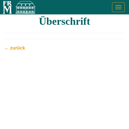
Togg
navig
Überschrift
← zurück