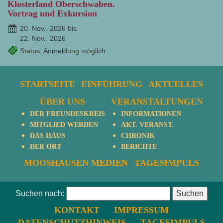
Klosterland Oberschwaben.
Vortrag und Exkursion
20. Nov.. 2026 bis
22. Nov.. 2026
Status: Anmeldung möglich
STARTSEITE
EINFÜHRUNG
AKTUELLES
ÜBER UNS
VERANSTALTUNGEN
DER FREUNDESKREIS
INFORMATIONEN
MITGLIED WERDEN
AKT. VERANST.
DAS HAUS
CHRONIK
DER ORT
BERICHTE
MOOSHAUSEN MEDIEN
TAGESIMPULS
Suchen nach:
KONTAKT
IMPRESSUM
DATENSCHUTZHINWEIS
TAGESIMPULS