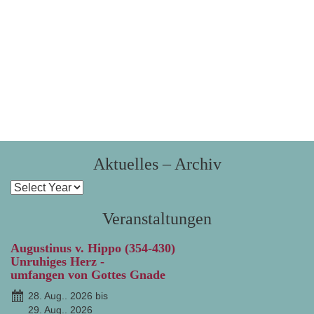
Aktuelles – Archiv
Veranstaltungen
Augustinus v. Hippo (354-430)
Unruhiges Herz -
umfangen von Gottes Gnade
28. Aug.. 2026 bis
29. Aug.. 2026