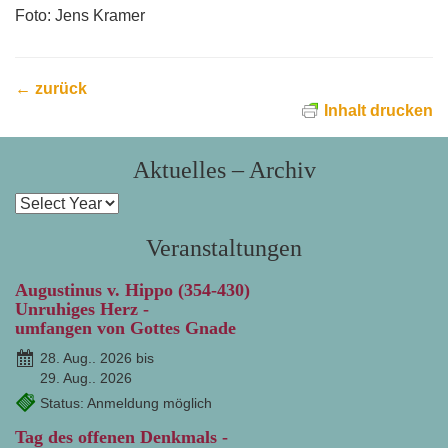
Foto: Jens Kramer
← zurück
Inhalt drucken
Aktuelles – Archiv
Veranstaltungen
Augustinus v. Hippo (354-430)
Unruhiges Herz -
umfangen von Gottes Gnade
28. Aug.. 2026 bis
29. Aug.. 2026
Status: Anmeldung möglich
Tag des offenen Denkmals -