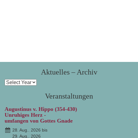
Aktuelles – Archiv
Veranstaltungen
Augustinus v. Hippo (354-430)
Unruhiges Herz -
umfangen von Gottes Gnade
28. Aug.. 2026 bis
29. Aug.. 2026