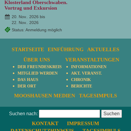
Klosterland Oberschwaben.
Vortrag und Exkursion
20. Nov.. 2026 bis
22. Nov.. 2026
Status: Anmeldung möglich
STARTSEITE
EINFÜHRUNG
AKTUELLES
ÜBER UNS
VERANSTALTUNGEN
DER FREUNDESKREIS
INFORMATIONEN
MITGLIED WERDEN
AKT. VERANST.
DAS HAUS
CHRONIK
DER ORT
BERICHTE
MOOSHAUSEN MEDIEN
TAGESIMPULS
Suchen nach:
KONTAKT
IMPRESSUM
DATENSCHUTZHINWEIS
TAGESIMPULS