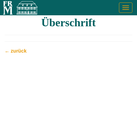
Togg
navig
Überschrift
← zurück