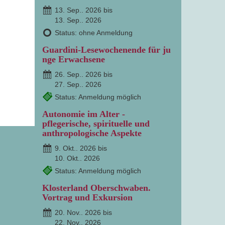
13. Sep.. 2026 bis
13. Sep.. 2026
Status: ohne Anmeldung
Guardini-Lesewochenende für ju
nge Erwachsene
26. Sep.. 2026 bis
27. Sep.. 2026
Status: Anmeldung möglich
Autonomie im Alter -
pflegerische, spirituelle und
anthropologische Aspekte
9. Okt.. 2026 bis
10. Okt.. 2026
Status: Anmeldung möglich
Klosterland Oberschwaben.
Vortrag und Exkursion
20. Nov.. 2026 bis
22. Nov.. 2026