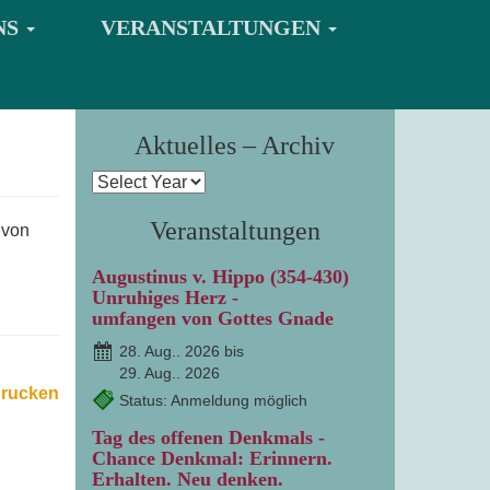
NS
VERANSTALTUNGEN
Aktuelles – Archiv
Veranstaltungen
 von
Augustinus v. Hippo (354-430)
Unruhiges Herz -
umfangen von Gottes Gnade
28. Aug.. 2026 bis
29. Aug.. 2026
drucken
Status: Anmeldung möglich
Tag des offenen Denkmals -
Chance Denkmal: Erinnern.
Erhalten. Neu denken.