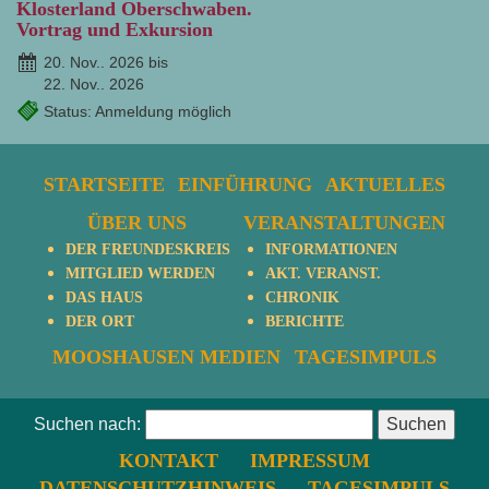
Klosterland Oberschwaben.
Vortrag und Exkursion
20. Nov.. 2026 bis
22. Nov.. 2026
Status: Anmeldung möglich
STARTSEITE
EINFÜHRUNG
AKTUELLES
ÜBER UNS
VERANSTALTUNGEN
DER FREUNDESKREIS
INFORMATIONEN
MITGLIED WERDEN
AKT. VERANST.
DAS HAUS
CHRONIK
DER ORT
BERICHTE
MOOSHAUSEN MEDIEN
TAGESIMPULS
Suchen nach:
KONTAKT
IMPRESSUM
DATENSCHUTZHINWEIS
TAGESIMPULS