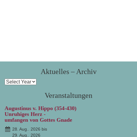
Aktuelles – Archiv
Veranstaltungen
Augustinus v. Hippo (354-430)
Unruhiges Herz -
umfangen von Gottes Gnade
28. Aug.. 2026 bis
29. Aug.. 2026