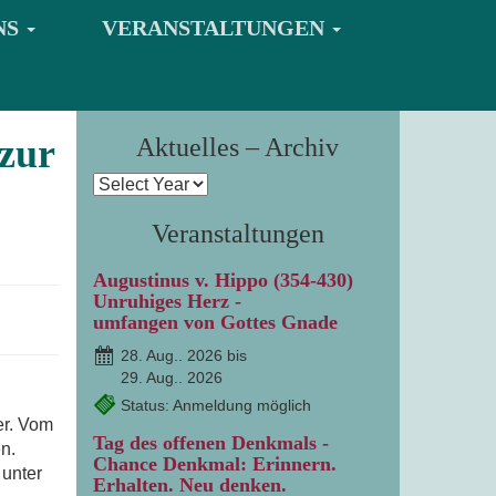
NS
VERANSTALTUNGEN
 zur
Aktuelles – Archiv
Veranstaltungen
Augustinus v. Hippo (354-430)
Unruhiges Herz -
umfangen von Gottes Gnade
28. Aug.. 2026 bis
29. Aug.. 2026
Status: Anmeldung möglich
er. Vom
Tag des offenen Denkmals -
n.
Chance Denkmal: Erinnern.
 unter
Erhalten. Neu denken.