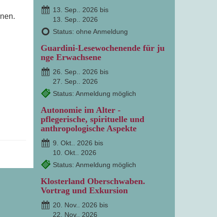
13. Sep.. 2026 bis
nnen.
13. Sep.. 2026
Status: ohne Anmeldung
Guardini-Lesewochenende für ju
nge Erwachsene
26. Sep.. 2026 bis
27. Sep.. 2026
Status: Anmeldung möglich
Autonomie im Alter -
pflegerische, spirituelle und
anthropologische Aspekte
9. Okt.. 2026 bis
10. Okt.. 2026
Status: Anmeldung möglich
Klosterland Oberschwaben.
Vortrag und Exkursion
20. Nov.. 2026 bis
22. Nov.. 2026