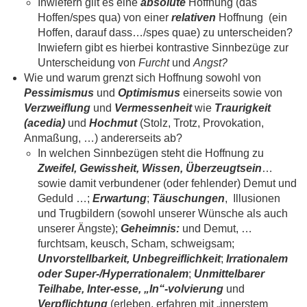
Inwiefern gilt es eine
absolute
Hoffnung (das
Hoffen/spes qua) von einer
relativen
Hoffnung (ein
Hoffen, darauf dass…/spes quae) zu unterscheiden?
Inwiefern gibt es hierbei kontrastive Sinnbezüge zur
Unterscheidung von
Furcht
und
Angst?
Wie und warum grenzt sich Hoffnung sowohl von
Pessimismus
und
Optimismus
einerseits sowie von
Verzweiflung
und
Vermessenheit
wie
Traurigkeit
(acedia)
und
Hochmut
(Stolz, Trotz, Provokation,
Anmaßung, …) andererseits ab?
In welchen Sinnbezügen steht die Hoffnung zu
Zweifel,
Gewissheit, Wissen, Überzeugtsein
…
sowie damit verbundener (oder fehlender) Demut und
Geduld …;
Erwartung
;
Täuschungen
, Illusionen
und Trugbildern (sowohl unserer Wünsche als auch
unserer Ängste);
Geheimnis:
und Demut, …
furchtsam, keusch, Scham, schweigsam;
Unvorstellbarkeit, Unbegreiflichkeit
;
Irrationalem
oder Super-/Hyperrationalem
;
Unmittelbarer
Teilhabe, Inter-esse, „In“-volvierung
und
Verpflichtung
(erleben, erfahren mit „innerstem