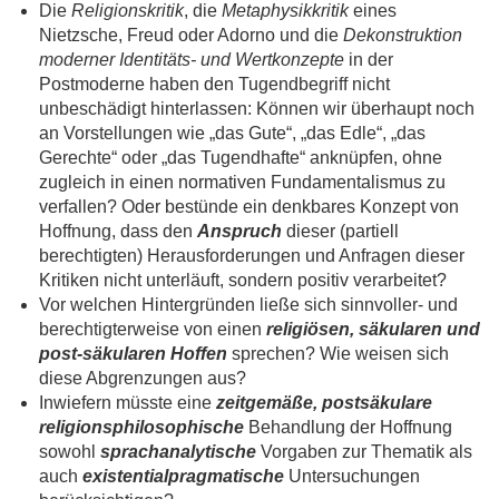
Die
Religionskritik
, die
Metaphysikkritik
eines
Nietzsche, Freud oder Adorno und die
Dekonstruktion
moderner Identitäts- und Wertkonzepte
in der
Postmoderne haben den Tugendbegriff nicht
unbeschädigt hinterlassen: Können wir überhaupt noch
an Vorstellungen wie „das Gute“, „das Edle“, „das
Gerechte“ oder „das Tugendhafte“ anknüpfen, ohne
zugleich in einen normativen Fundamentalismus zu
verfallen? Oder bestünde ein denkbares Konzept von
Hoffnung, dass den
Anspruch
dieser (partiell
berechtigten) Herausforderungen und Anfragen dieser
Kritiken nicht unterläuft, sondern positiv verarbeitet?
Vor welchen Hintergründen ließe sich sinnvoller- und
berechtigterweise von einen
religiösen, säkularen und
post-säkularen Hoffen
sprechen? Wie weisen sich
diese Abgrenzungen aus?
Inwiefern müsste eine
zeitgemäße, postsäkulare
religionsphilosophische
Behandlung der Hoffnung
sowohl
sprachanalytische
Vorgaben zur Thematik als
auch
existentialpragmatische
Untersuchungen