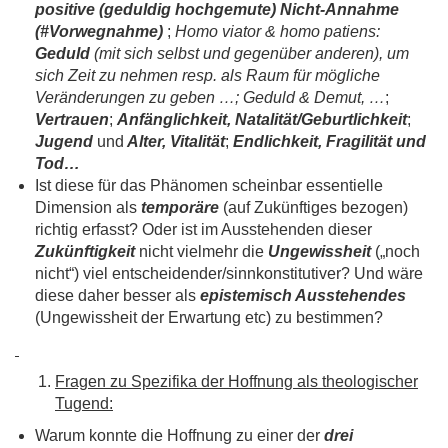
positive (geduldig hochgemute) Nicht-Annahme
(#Vorwegnahme)
;
Homo viator & homo patiens:
Geduld
(mit sich selbst und gegenüber anderen), um
sich Zeit zu nehmen resp. als Raum für mögliche
Veränderungen zu geben …; Geduld & Demut, …
;
Vertrauen
;
Anfänglichkeit, Natalität/Geburtlichkeit
;
Jugend
und
Alter, Vitalität
;
Endlichkeit, Fragilität und
Tod…
Ist diese für das Phänomen scheinbar essentielle
Dimension als
temporäre
(auf Zukünftiges bezogen)
richtig erfasst? Oder ist im Ausstehenden dieser
Zukünftigkeit
nicht vielmehr die
Ungewissheit
(„noch
nicht“) viel entscheidender/sinnkonstitutiver? Und wäre
diese daher besser als
epistemisch Ausstehendes
(Ungewissheit der Erwartung etc) zu bestimmen?
Fragen zu Spezifika der Hoffnung als theologischer
Tugend
:
Warum konnte die Hoffnung zu einer der
drei