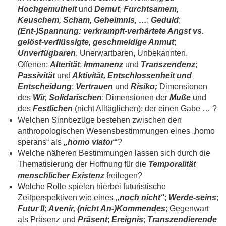
Hochgemutheit
und
Demut
;
Furchtsamem,
Keuschem, Scham, Geheimnis, …
;
Geduld
;
(Ent-)Spannung: verkrampft-verhärtete Angst vs.
gelöst-verflüssigte, geschmeidige Anmut
;
Unverfügbaren
, Unerwartbaren, Unbekannten,
Offenen;
Alterität
;
Immanenz
und
Transzendenz
;
Passivität
und
Aktivität, Entschlossenheit und
Entscheidung
;
Vertrauen
und
Risiko;
Dimensionen
des
Wir, Solidarischen
; Dimensionen der
Muße
und
des
Festlichen
(nicht Alltäglichen); der einen Gabe … ?
Welchen Sinnbezüge bestehen zwischen den
anthropologischen Wesensbestimmungen eines „homo
sperans“ als
„homo viator“
?
Welche näheren Bestimmungen lassen sich durch die
Thematisierung der Hoffnung für die
Temporalität
menschlicher Existenz
freilegen?
Welche Rolle spielen hierbei futuristische
Zeitperspektiven wie eines
„noch nicht“
;
Werde-seins
;
Futur II
;
Avenir, (nicht An-)Kommendes
; Gegenwart
als Präsenz und
Präsent
;
Ereignis
;
Transzendierende