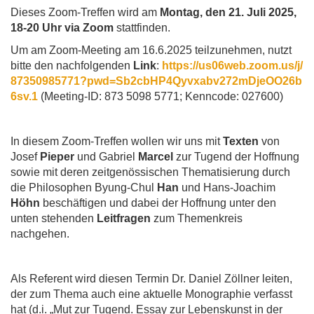
Dieses Zoom-Treffen wird am
Montag, den 21. Juli 2025,
18-20 Uhr via Zoom
stattfinden.
Um am Zoom-Meeting am 16.6.2025 teilzunehmen, nutzt
bitte den nachfolgenden
Link
:
https://us06web.zoom.us/j/
87350985771?pwd=Sb2cbHP4Qyvxabv272mDjeOO26b
6sv.1
(Meeting-ID: 873 5098 5771; Kenncode: 027600)
In diesem Zoom-Treffen wollen wir uns mit
Texten
von
Josef
Pieper
und Gabriel
Marcel
zur Tugend der Hoffnung
sowie mit deren zeitgenössischen Thematisierung durch
die Philosophen Byung-Chul
Han
und Hans-Joachim
Höhn
beschäftigen und dabei der Hoffnung unter den
unten stehenden
Leitfragen
zum Themenkreis
nachgehen.
Als Referent wird diesen Termin Dr. Daniel Zöllner leiten,
der zum Thema auch eine aktuelle Monographie verfasst
hat (d.i. „Mut zur Tugend. Essay zur Lebenskunst in der