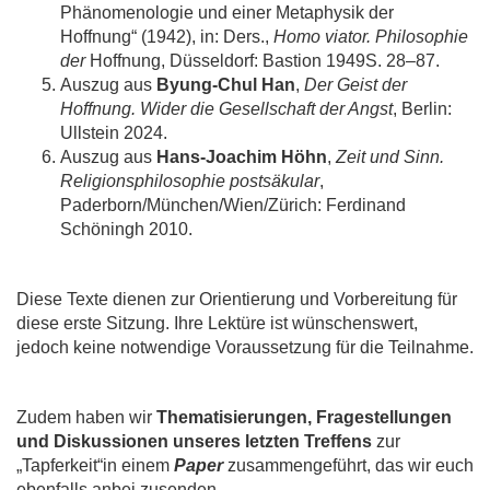
Phänomenologie und einer Metaphysik der
Hoffnung“ (1942), in: Ders.,
Homo viator. Philosophie
der
Hoffnung, Düsseldorf: Bastion 1949S. 28–87.
Auszug aus
Byung-Chul Han
,
Der Geist der
Hoffnung. Wider die Gesellschaft der Angst
, Berlin:
Ullstein 2024.
Auszug aus
Hans-Joachim Höhn
,
Zeit und Sinn.
Religionsphilosophie postsäkular
,
Paderborn/München/Wien/Zürich: Ferdinand
Schöningh 2010.
Diese Texte dienen zur Orientierung und Vorbereitung für
diese erste Sitzung. Ihre Lektüre ist wünschenswert,
jedoch keine notwendige Voraussetzung für die Teilnahme.
Zudem haben wir
Thematisierungen, Fragestellungen
und Diskussionen unseres letzten Treffens
zur
„Tapferkeit“in einem
Paper
zusammengeführt, das wir euch
ebenfalls anbei zusenden.