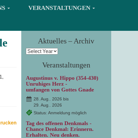
NS
VERANSTALTUNGEN
le
Aktuelles – Archiv
Veranstaltungen
1,
Augustinus v. Hippo (354-430)
Unruhiges Herz -
umfangen von Gottes Gnade
28. Aug.. 2026 bis
29. Aug.. 2026
Status: Anmeldung möglich
drucken
Tag des offenen Denkmals -
Chance Denkmal: Erinnern.
Erhalten. Neu denken.