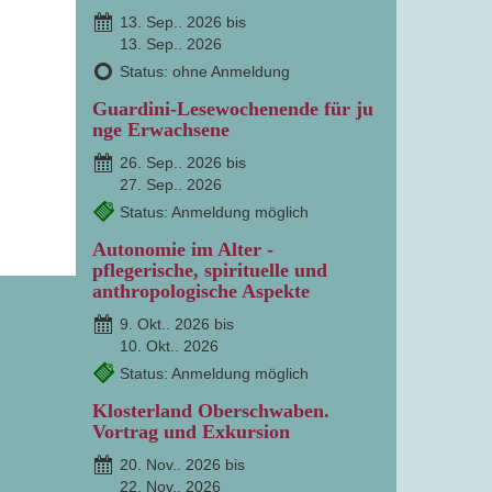
13. Sep.. 2026 bis
13. Sep.. 2026
Status: ohne Anmeldung
Guardini-Lesewochenende für ju
nge Erwachsene
26. Sep.. 2026 bis
27. Sep.. 2026
Status: Anmeldung möglich
Autonomie im Alter -
pflegerische, spirituelle und
anthropologische Aspekte
9. Okt.. 2026 bis
10. Okt.. 2026
Status: Anmeldung möglich
Klosterland Oberschwaben.
Vortrag und Exkursion
20. Nov.. 2026 bis
22. Nov.. 2026