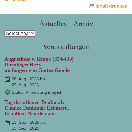
Inhalt drucken
Aktuelles – Archiv
Veranstaltungen
Augustinus v. Hippo (354-430)
Unruhiges Herz -
umfangen von Gottes Gnade
28. Aug.. 2026 bis
29. Aug.. 2026
Status: Anmeldung möglich
Tag des offenen Denkmals -
Chance Denkmal: Erinnern.
Erhalten. Neu denken.
13. Sep.. 2026 bis
13. Sep.. 2026