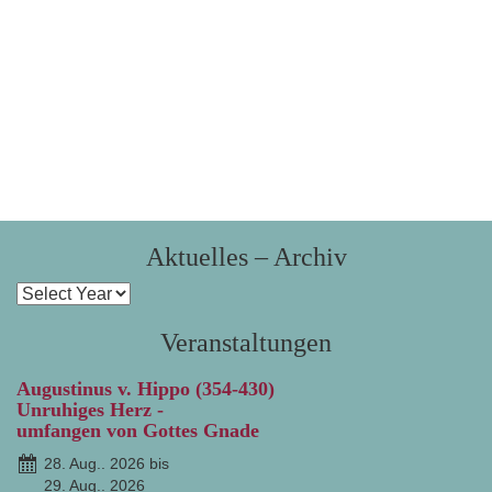
Aktuelles – Archiv
Veranstaltungen
Augustinus v. Hippo (354-430)
Unruhiges Herz -
umfangen von Gottes Gnade
28. Aug.. 2026 bis
29. Aug.. 2026