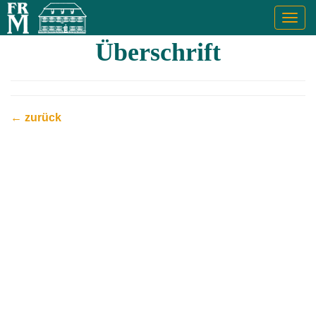
Togg
navig
Überschrift
← zurück