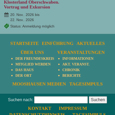
Klosterland Oberschwaben.
Vortrag und Exkursion
20. Nov.. 2026 bis
22. Nov.. 2026
Status: Anmeldung möglich
STARTSEITE
EINFÜHRUNG
AKTUELLES
ÜBER UNS
VERANSTALTUNGEN
DER FREUNDESKREIS
INFORMATIONEN
MITGLIED WERDEN
AKT. VERANST.
DAS HAUS
CHRONIK
DER ORT
BERICHTE
MOOSHAUSEN MEDIEN
TAGESIMPULS
Suchen nach:
KONTAKT
IMPRESSUM
DATENSCHUTZHINWEIS
TAGESIMPULS