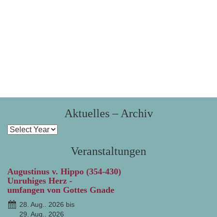
Aktuelles – Archiv
Veranstaltungen
Augustinus v. Hippo (354-430)
Unruhiges Herz -
umfangen von Gottes Gnade
28. Aug.. 2026 bis
29. Aug.. 2026