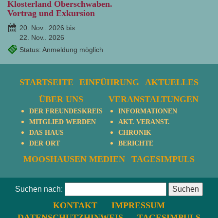
Klosterland Oberschwaben.
Vortrag und Exkursion
20. Nov.. 2026 bis
22. Nov.. 2026
Status: Anmeldung möglich
STARTSEITE
EINFÜHRUNG
AKTUELLES
ÜBER UNS
VERANSTALTUNGEN
DER FREUNDESKREIS
INFORMATIONEN
MITGLIED WERDEN
AKT. VERANST.
DAS HAUS
CHRONIK
DER ORT
BERICHTE
MOOSHAUSEN MEDIEN
TAGESIMPULS
Suchen nach:
KONTAKT
IMPRESSUM
DATENSCHUTZHINWEIS
TAGESIMPULS