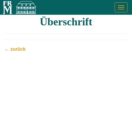
Togg
navig
Überschrift
← zurück