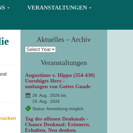
NS
VERANSTALTUNGEN
ie
Aktuelles – Archiv
Veranstaltungen
und
Augustinus v. Hippo (354-430)
Unruhiges Herz -
umfangen von Gottes Gnade
28. Aug.. 2026 bis
29. Aug.. 2026
Status: Anmeldung möglich
drucken
Tag des offenen Denkmals -
Chance Denkmal: Erinnern.
Erhalten. Neu denken.