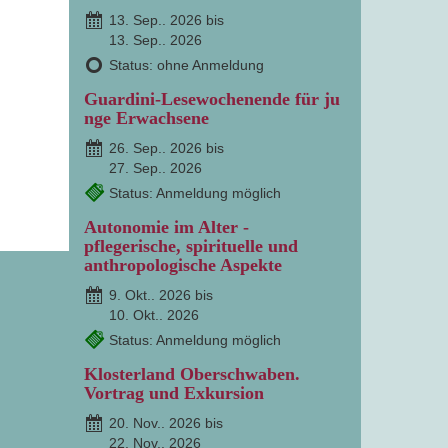
13. Sep.. 2026 bis
13. Sep.. 2026
Status: ohne Anmeldung
Guardini-Lesewochenende für ju
nge Erwachsene
26. Sep.. 2026 bis
27. Sep.. 2026
Status: Anmeldung möglich
Autonomie im Alter -
pflegerische, spirituelle und
anthropologische Aspekte
9. Okt.. 2026 bis
10. Okt.. 2026
Status: Anmeldung möglich
Klosterland Oberschwaben.
Vortrag und Exkursion
20. Nov.. 2026 bis
22. Nov.. 2026