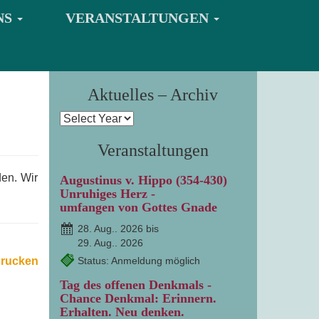
NS
VERANSTALTUNGEN
m
Aktuelles – Archiv
Veranstaltungen
en. Wir
Augustinus v. Hippo (354-430)
Unruhiges Herz -
umfangen von Gottes Gnade
28. Aug.. 2026 bis
29. Aug.. 2026
drucken
Status: Anmeldung möglich
Tag des offenen Denkmals -
Chance Denkmal: Erinnern.
Erhalten. Neu denken.