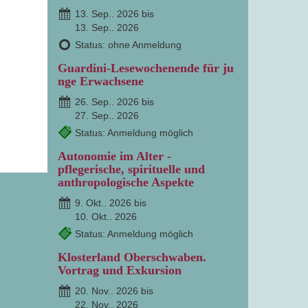
13. Sep.. 2026 bis
13. Sep.. 2026
Status: ohne Anmeldung
Guardini-Lesewochenende für ju
nge Erwachsene
26. Sep.. 2026 bis
27. Sep.. 2026
Status: Anmeldung möglich
Autonomie im Alter -
pflegerische, spirituelle und
anthropologische Aspekte
9. Okt.. 2026 bis
10. Okt.. 2026
Status: Anmeldung möglich
Klosterland Oberschwaben.
Vortrag und Exkursion
20. Nov.. 2026 bis
22. Nov.. 2026