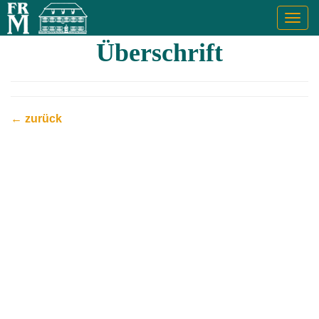
Togg
navig
Überschrift
← zurück