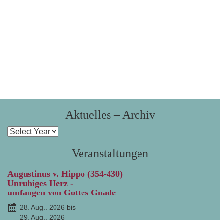
Aktuelles – Archiv
Veranstaltungen
Augustinus v. Hippo (354-430)
Unruhiges Herz -
umfangen von Gottes Gnade
28. Aug.. 2026 bis
29. Aug.. 2026