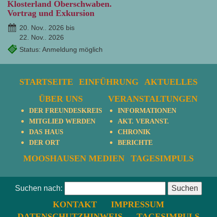
Klosterland Oberschwaben.
Vortrag und Exkursion
20. Nov.. 2026 bis
22. Nov.. 2026
Status: Anmeldung möglich
STARTSEITE
EINFÜHRUNG
AKTUELLES
ÜBER UNS
VERANSTALTUNGEN
DER FREUNDESKREIS
INFORMATIONEN
MITGLIED WERDEN
AKT. VERANST.
DAS HAUS
CHRONIK
DER ORT
BERICHTE
MOOSHAUSEN MEDIEN
TAGESIMPULS
Suchen nach:
KONTAKT
IMPRESSUM
DATENSCHUTZHINWEIS
TAGESIMPULS