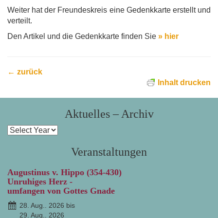
Weiter hat der Freundeskreis eine Gedenkkarte erstellt und
verteilt.
Den Artikel und die Gedenkkarte finden Sie
» hier
← zurück
Inhalt drucken
Aktuelles – Archiv
Veranstaltungen
Augustinus v. Hippo (354-430)
Unruhiges Herz -
umfangen von Gottes Gnade
28. Aug.. 2026 bis
29. Aug.. 2026