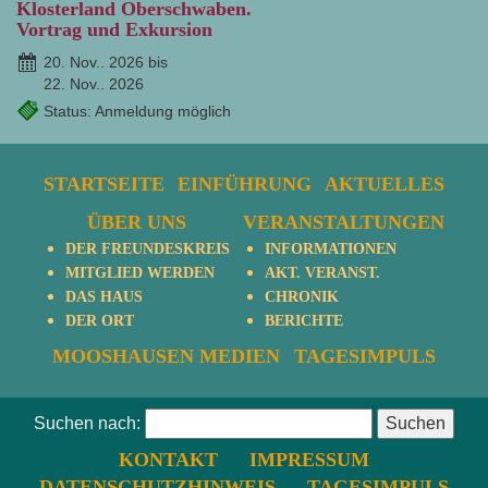
Klosterland Oberschwaben.
Vortrag und Exkursion
20. Nov.. 2026 bis
22. Nov.. 2026
Status: Anmeldung möglich
STARTSEITE
EINFÜHRUNG
AKTUELLES
ÜBER UNS
VERANSTALTUNGEN
DER FREUNDESKREIS
INFORMATIONEN
MITGLIED WERDEN
AKT. VERANST.
DAS HAUS
CHRONIK
DER ORT
BERICHTE
MOOSHAUSEN MEDIEN
TAGESIMPULS
Suchen nach:
KONTAKT
IMPRESSUM
DATENSCHUTZHINWEIS
TAGESIMPULS